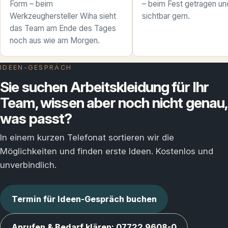
Form – beim
– beim Fest getragen un
Werkzeughersteller Wiha sieht
sichtbar gern.
das Team am Ende des Tages
noch aus wie am Morgen.
IDEEN-GESPRÄCH
Sie suchen Arbeitskleidung für Ihr
Team, wissen aber noch nicht genau,
was passt?
In einem kurzen Telefonat sortieren wir die
Möglichkeiten und finden erste Ideen. Kostenlos und
unverbindlich.
Termin für Ideen-Gespräch buchen
Anrufen & Bedarf klären: 07722 9608-0